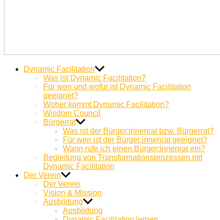
Dynamic
Miteinander Berge versetzen
Dynamic Facilitation
Facilitation
Was ist Dynamic Facilitation?
Für wen und wofür ist Dynamic Facilitation
geeignet?
Woher kommt Dynamic Facilitation?
Wisdom Council
Bürgerrat
Was ist der Bürger:innenrat bzw. Bürgerrat?
Für wen ist der Bürger:innenrat geeignet?
Wann rufe ich einen Bürger:innenrat ein?
Begleitung von Transformationsprozessen mit
Dynamic Facilitation
Der Verein
Der Verein
Vision & Mission
Ausbildung
Ausbildung
Dynamic Facilitation lernen