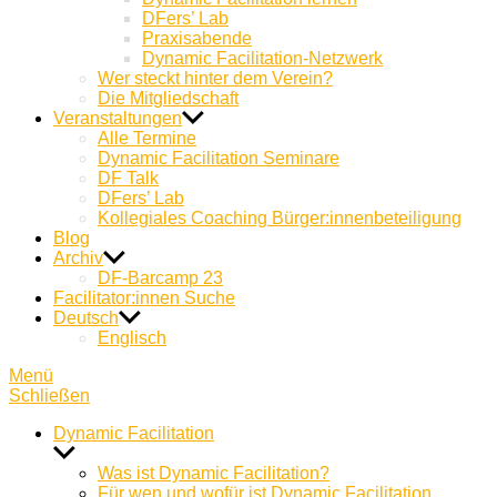
DFers’ Lab
Praxisabende
Dynamic Facilitation-Netzwerk
Wer steckt hinter dem Verein?
Die Mitgliedschaft
Veranstaltungen
Alle Termine
Dynamic Facilitation Seminare
DF Talk
DFers’ Lab
Kollegiales Coaching Bürger:innenbeteiligung
Blog
Archiv
DF-Barcamp 23
Facilitator:innen Suche
Deutsch
Englisch
Menü
Schließen
Dynamic Facilitation
Untermenü
anzeigen
Was ist Dynamic Facilitation?
Für wen und wofür ist Dynamic Facilitation