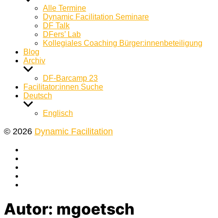
anzeigen
Alle Termine
Dynamic Facilitation Seminare
DF Talk
DFers’ Lab
Kollegiales Coaching Bürger:innenbeteiligung
Blog
Archiv
Untermenü
anzeigen
DF-Barcamp 23
Facilitator:innen Suche
Deutsch
Untermenü
anzeigen
Englisch
© 2026
Dynamic Facilitation
Yelp
Facebook
Twitter
Instagram
E-
Mail
Autor:
mgoetsch