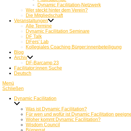
Dynamic Facilitation-Netzwerk
Wer steckt hinter dem Verein?
Die Mitgliedschaft
Veranstaltungen
Alle Termine
Dynamic Facilitation Seminare
DF Talk
DFers’ Lab
Kollegiales Coaching Bürger:innenbeteiligung
Blog
Archiv
DF-Barcamp 23
Facilitator:innen Suche
Deutsch
Menü
Schließen
Dynamic Facilitation
Untermenü
anzeigen
Was ist Dynamic Facilitation?
Für wen und wofür ist Dynamic Facilitation geeign
Woher kommt Dynamic Facilitation?
Wisdom Council
Bürgerrat