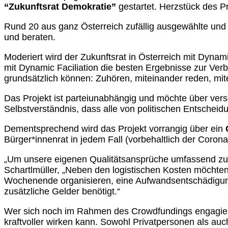
“Zukunftsrat Demokratie”
gestartet. Herzstück des Pr
Rund 20 aus ganz Österreich zufällig ausgewählte un
und beraten.
Moderiert wird der Zukunftsrat in Österreich mit Dynamic 
mit Dynamic Faciliation die besten Ergebnisse zur Ver
grundsätzlich können: Zuhören, miteinander reden, m
Das Projekt ist parteiunabhängig und möchte über ver
Selbstverständnis, dass alle von politischen Entschei
Dementsprechend wird das Projekt vorrangig über ein
Bürger*innenrat in jedem Fall (vorbehaltlich der Corona-
„Um unsere eigenen Qualitätsansprüche umfassend zu e
Schartlmüller, „Neben den logistischen Kosten möchten
Wochenende organisieren, eine Aufwandsentschädigung
zusätzliche Gelder benötigt.“
Wer sich noch im Rahmen des Crowdfundings engagier
kraftvoller wirken kann. Sowohl Privatpersonen als au