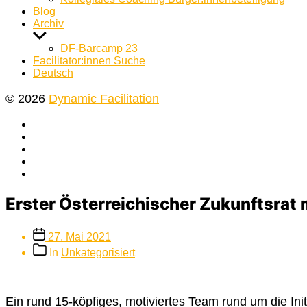
Blog
Archiv
Untermenü
anzeigen
DF-Barcamp 23
Facilitator:innen Suche
Deutsch
© 2026
Dynamic Facilitation
Yelp
Facebook
Twitter
Instagram
E-
Mail
Erster Österreichischer Zukunftsrat 
Beitragsdatum
27. Mai 2021
Beitragskategorien
In
Unkategorisiert
Ein rund 15-köpfiges, motiviertes Team rund um die Ini