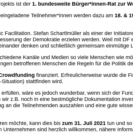
ojekts ist der
1. bundesweite Bürger*innen-Rat zur We
d eingeladene Teilnehmer*innen werden dazu am
18. & 
Facilitation. Stefan Schartlmüller als einer der Initiator
besserung der Demokratie erzielen werden. Weil mit DF 
iteinander denken und schließlich gemeinsam einmütige
schiedene Kanäle und Medien so viele Menschen wie mögl
dungen betroffenen Menschen die Regeln für die Politik
Crowdfunding
finanziert. Erfreulicherweise wurde die F
Situation) stattfinden wird.
rfüllen, wäre es jedoch wunderbar, wenn sich der Fundi
 wir z.B. noch in eine bestmögliche Dokumentation inve
 an die Teilnehmenden auszahlen und eine gute wissens
en möchte, kann dies bis
zum 31. Juli 2021
tun und so
ch Unternehmen sind herzlich willkommen, nähere Inform