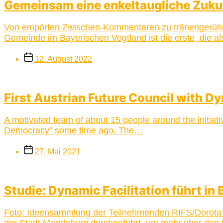
Gemeinsam eine enkeltaugliche Zuku
Von empörten Zwischen-Kommentaren zu tränengerührten
Gemeinde im Bayerischen Vogtland ist die erste, die a
Beitragsdatum
12. August 2022
First Austrian Future Council with Dy
A motivated team of about 15 people around the initiat
Democracy” some time ago. The…
Beitragsdatum
27. Mai 2021
Studie: Dynamic Facilitation führt in
Foto: Ideensammlung der Teilnehmenden RIFS/Dorota St
der Stadt Magdeburg durchgeführt, um mehr über den