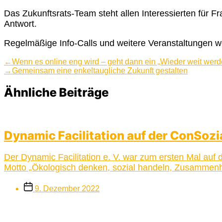
Das Zukunftsrats-Team steht allen Interessierten für 
Antwort.
Regelmäßige Info-Calls und weitere Veranstaltungen w
Beitragsnavigation
Vorheriger
←
Wenn es online eng wird – geht dann ein „Wieder weit wer
Beitrag:
Nächster
→
Gemeinsam eine enkeltaugliche Zukunft gestalten
Beitrag:
Ähnliche Beiträge
Dynamic Facilitation auf der ConSozi
Der Dynamic Facilitation e. V. war zum ersten Mal au
Motto „Ökologisch denken, sozial handeln, Zusammenh
Beitragsdatum
9. Dezember 2022