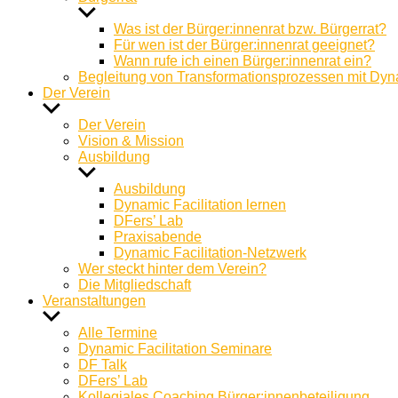
Untermenü
anzeigen
Was ist der Bürger:innenrat bzw. Bürgerrat?
Für wen ist der Bürger:innenrat geeignet?
Wann rufe ich einen Bürger:innenrat ein?
Begleitung von Transformationsprozessen mit Dyna
Der Verein
Untermenü
anzeigen
Der Verein
Vision & Mission
Ausbildung
Untermenü
anzeigen
Ausbildung
Dynamic Facilitation lernen
DFers’ Lab
Praxisabende
Dynamic Facilitation-Netzwerk
Wer steckt hinter dem Verein?
Die Mitgliedschaft
Veranstaltungen
Untermenü
anzeigen
Alle Termine
Dynamic Facilitation Seminare
DF Talk
DFers’ Lab
Kollegiales Coaching Bürger:innenbeteiligung