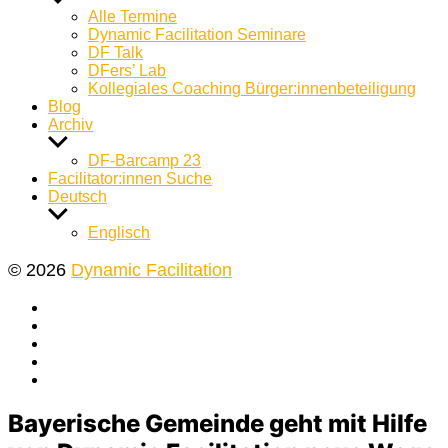
anzeigen
Alle Termine
Dynamic Facilitation Seminare
DF Talk
DFers’ Lab
Kollegiales Coaching Bürger:innenbeteiligung
Blog
Archiv
Untermenü
anzeigen
DF-Barcamp 23
Facilitator:innen Suche
Deutsch
Untermenü
anzeigen
Englisch
© 2026
Dynamic Facilitation
Yelp
Facebook
Twitter
Instagram
E-
Mail
Bayerische Gemeinde geht mit Hilfe