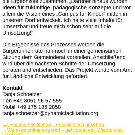
die Ergebnisse zusammen, „Darüber hinaus wurden
Ideen für zukünftige, pädagogische Konzepte und vor
allem die Vision eines „Campus für Kinder“ mitten in
unserem Dorf entwickelt. Ich halte viele Inhalte für
umsetzbar und freue mich schon sehr auf die
Umsetzung!“
Die Ergebnisse des Prozesses werden die
Bürger:innenräte nun noch in einer gemeinsamen
Sitzung dem Gemeinderat vorstellen. Anschließend
wird über die nächsten Schritte der Umsetzung
beraten und entschieden. Das Projekt wurde vom Amt
für Ländliche Entwicklung gefördert.
Kontakt
Tanja Schnetzer
Fon +49 8051 96 57 555
Mobil +49 175 185 2858
tanja.schnetzer@dynamicfacilitation.org
Beitragsnavigation
Vorheriger
←
Dynamic Facilitation – geschichtlich gesehen
Beitrag:
Nächster
→
Wenn es online eng wird – geht dann ein „Wieder weit