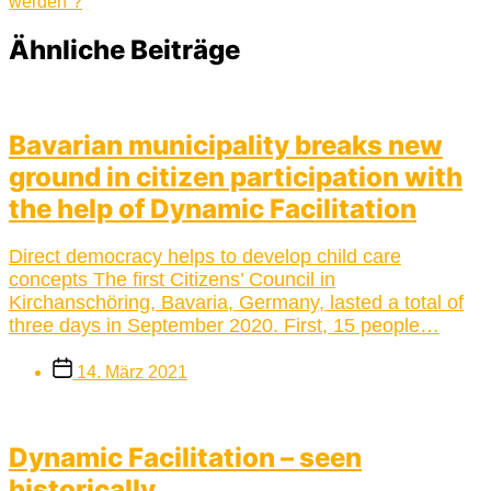
Beitrag:
werden“?
Ähnliche Beiträge
Bavarian municipality breaks new
ground in citizen participation with
the help of Dynamic Facilitation
Direct democracy helps to develop child care
concepts The first Citizens’ Council in
Kirchanschöring, Bavaria, Germany, lasted a total of
three days in September 2020. First, 15 people…
Beitragsdatum
14. März 2021
Dynamic Facilitation – seen
historically