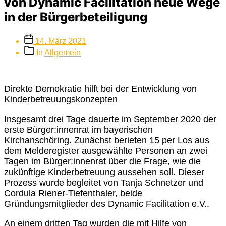
von Dynamic Facilitation neue Wege
in der Bürgerbeteiligung
Beitragsdatum
14. März 2021
Beitragskategorien
In
Allgemein
Direkte Demokratie hilft bei der Entwicklung von
Kinderbetreuungskonzepten
Insgesamt drei Tage dauerte im September 2020 der
erste Bürger:innenrat im bayerischen
Kirchanschöring. Zunächst berieten 15 per Los aus
dem Melderegister ausgewählte Personen an zwei
Tagen im Bürger:innenrat über die Frage, wie die
zukünftige Kinderbetreuung aussehen soll. Dieser
Prozess wurde begleitet von Tanja Schnetzer und
Cordula Riener-Tiefenthaler, beide
Gründungsmitglieder des Dynamic Facilitation e.V..
An einem dritten Tag wurden die mit Hilfe von