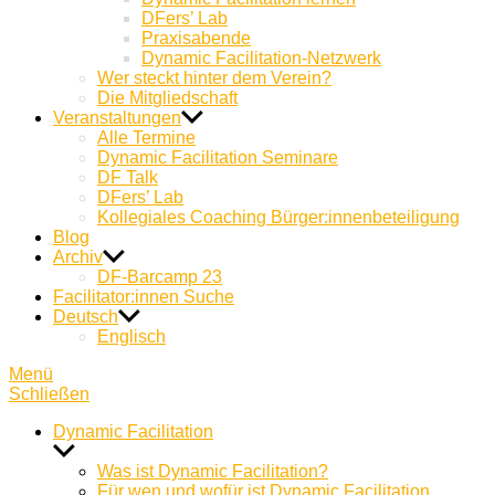
DFers’ Lab
Praxisabende
Dynamic Facilitation-Netzwerk
Wer steckt hinter dem Verein?
Die Mitgliedschaft
Veranstaltungen
Alle Termine
Dynamic Facilitation Seminare
DF Talk
DFers’ Lab
Kollegiales Coaching Bürger:innenbeteiligung
Blog
Archiv
DF-Barcamp 23
Facilitator:innen Suche
Deutsch
Englisch
Menü
Schließen
Dynamic Facilitation
Untermenü
anzeigen
Was ist Dynamic Facilitation?
Für wen und wofür ist Dynamic Facilitation