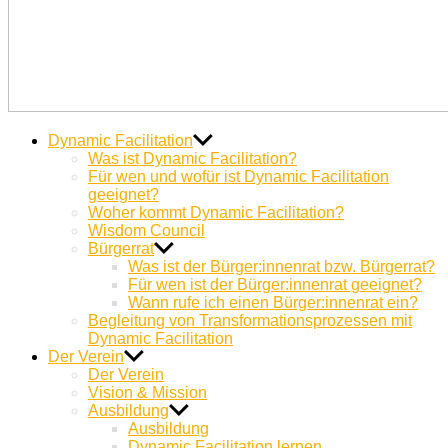
Dynamic
Miteinander Berge versetzen
Dynamic Facilitation
Facilitation
Was ist Dynamic Facilitation?
Für wen und wofür ist Dynamic Facilitation
geeignet?
Woher kommt Dynamic Facilitation?
Wisdom Council
Bürgerrat
Was ist der Bürger:innenrat bzw. Bürgerrat?
Für wen ist der Bürger:innenrat geeignet?
Wann rufe ich einen Bürger:innenrat ein?
Begleitung von Transformationsprozessen mit
Dynamic Facilitation
Der Verein
Der Verein
Vision & Mission
Ausbildung
Ausbildung
Dynamic Facilitation lernen