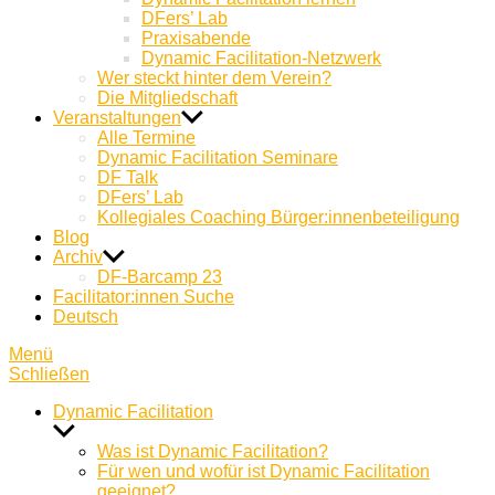
DFers’ Lab
Praxisabende
Dynamic Facilitation-Netzwerk
Wer steckt hinter dem Verein?
Die Mitgliedschaft
Veranstaltungen
Alle Termine
Dynamic Facilitation Seminare
DF Talk
DFers’ Lab
Kollegiales Coaching Bürger:innenbeteiligung
Blog
Archiv
DF-Barcamp 23
Facilitator:innen Suche
Deutsch
Menü
Schließen
Dynamic Facilitation
Untermenü
anzeigen
Was ist Dynamic Facilitation?
Für wen und wofür ist Dynamic Facilitation
geeignet?