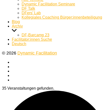
Dynamic Facilitation Seminare
DF Talk
DFers’ Lab
Kollegiales Coaching Bürger:innenbeteiligung
Blog
Archiv
Untermenü
anzeigen
DF-Barcamp 23
Facilitator:innen Suche
Deutsch
© 2026
Dynamic Facilitation
Yelp
Facebook
Twitter
Instagram
E-
Mail
35 Veranstaltungen gefunden.