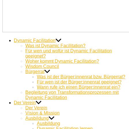
Dynamic
Miteinander Berge versetzen
Dynamic Facilitation
Facilitation
Was ist Dynamic Facilitation?
Für wen und wofür ist Dynamic Facilitation
geeignet?
Woher kommt Dynamic Facilitation?
Wisdom Council
Bürgerrat
Was ist der Bürger:innenrat bzw. Bürgerrat?
Für wen ist der Bürger:innenrat geeignet?
Wann rufe ich einen Bürger:innenrat ein?
Begleitung von Transformationsprozessen mit
Dynamic Facilitation
Der Verein
Der Verein
Vision & Mission
Ausbildung
Ausbildung
Dynamic Facilitation lernen