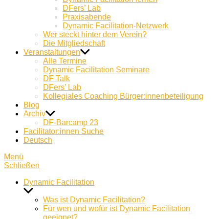
DFers’ Lab
Praxisabende
Dynamic Facilitation-Netzwerk
Wer steckt hinter dem Verein?
Die Mitgliedschaft
Veranstaltungen
Alle Termine
Dynamic Facilitation Seminare
DF Talk
DFers’ Lab
Kollegiales Coaching Bürger:innenbeteiligung
Blog
Archiv
DF-Barcamp 23
Facilitator:innen Suche
Deutsch
Menü
Schließen
Dynamic Facilitation
Untermenü
anzeigen
Was ist Dynamic Facilitation?
Für wen und wofür ist Dynamic Facilitation
geeignet?