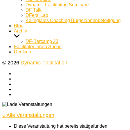
Dynamic Facilitation Seminare
DF Talk
DFers’ Lab
Kollegiales Coaching Bürger:innenbeteiligung
Blog
Archiv
Untermenü
anzeigen
DF-Barcamp 23
Facilitator:innen Suche
Deutsch
© 2026
Dynamic Facilitation
Yelp
Facebook
Twitter
Instagram
E-
Mail
« Alle Veranstaltungen
Diese Veranstaltung hat bereits stattgefunden.