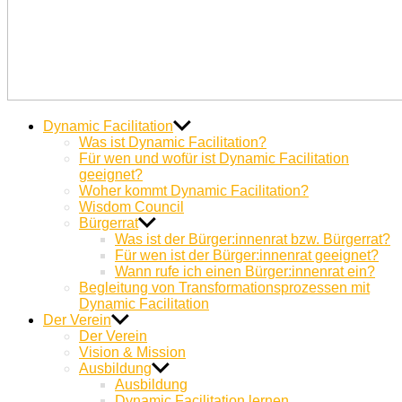
Dynamic
Miteinander Berge versetzen
Dynamic Facilitation
Facilitation
Was ist Dynamic Facilitation?
Für wen und wofür ist Dynamic Facilitation
geeignet?
Woher kommt Dynamic Facilitation?
Wisdom Council
Bürgerrat
Was ist der Bürger:innenrat bzw. Bürgerrat?
Für wen ist der Bürger:innenrat geeignet?
Wann rufe ich einen Bürger:innenrat ein?
Begleitung von Transformationsprozessen mit
Dynamic Facilitation
Der Verein
Der Verein
Vision & Mission
Ausbildung
Ausbildung
Dynamic Facilitation lernen