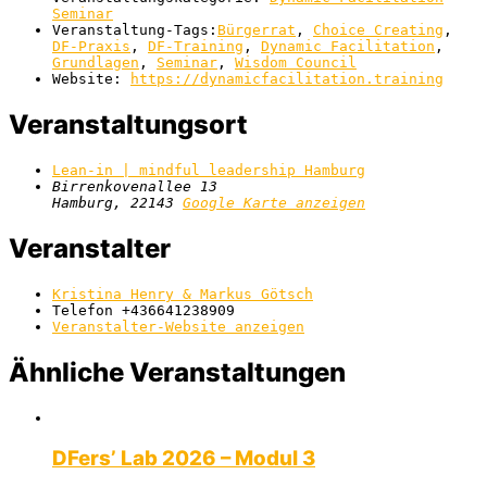
Seminar
Veranstaltung-Tags:
Bürgerrat
,
Choice Creating
,
DF-Praxis
,
DF-Training
,
Dynamic Facilitation
,
Grundlagen
,
Seminar
,
Wisdom Council
Website:
https://dynamicfacilitation.training
Veranstaltungsort
Lean-in | mindful leadership Hamburg
Birrenkovenallee 13
Hamburg
,
22143
Google Karte anzeigen
Veranstalter
Kristina Henry & Markus Götsch
Telefon
+436641238909
Veranstalter-Website anzeigen
Ähnliche Veranstaltungen
DFers’ Lab 2026 – Modul 3